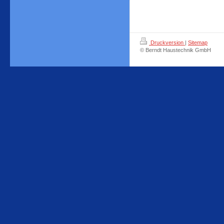
Druckversion
|
Sitemap
© Berndt Haustechnik GmbH